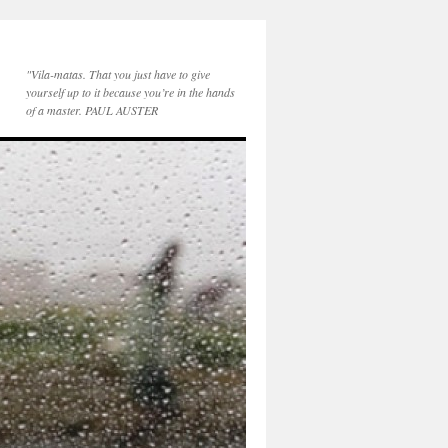
"Vila-matas. That you just have to give
yourself up to it because you’re in the hands
of a master. PAUL AUSTER