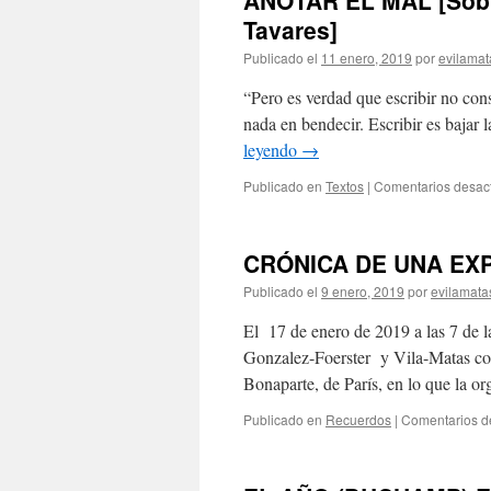
ANOTAR EL MAL [Sobr
Tavares]
Publicado el
11 enero, 2019
por
evilamat
“Pero es verdad que escribir no cons
nada en bendecir. Escribir es bajar l
leyendo
→
Publicado en
Textos
|
Comentarios desac
CRÓNICA DE UNA EX
Publicado el
9 enero, 2019
por
evilamata
El 17 de enero de 2019 a las 7 de l
Gonzalez-Foerster y Vila-Matas conv
Bonaparte, de París, en lo que la 
Publicado en
Recuerdos
|
Comentarios d