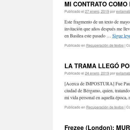
MI CONTRATO COMO
Publicado el
27 enero, 2019
por
evilamat
Este fragmento de un texto de mayo 
invitación que años después me lleva
en Basilea este pasado …
Sigue le
Publicado en
Recuperación de textos
|
Co
LA TRAMA LLEGÓ PO
Publicado el
24 enero, 2019
por
evilamat
[Acerca de IMPOSTURA] Fue Paula de
ciudad de Bérgamo, quien, tratando
mi vida personal en aquella época
Publicado en
Recuperación de textos
|
Co
Frezee (London): M