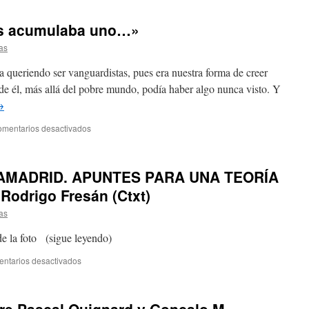
es acumulaba uno…»
as
 queriendo ser vanguardistas, pues era nuestra forma de creer
 de él, más allá del pobre mundo, podía haber algo nunca visto. Y
→
mentarios desactivados
LAMADRID. APUNTES PARA UNA TEORÍA
Rodrigo Fresán (Ctxt)
as
e la foto (sigue leyendo)
ntarios desactivados