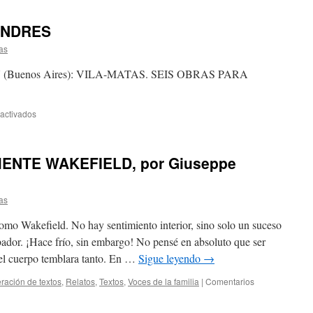
ONDRES
as
ÍN (Buenos Aires): VILA-MATAS. SEIS OBRAS PARA
activados
ENTE WAKEFIELD, por Giuseppe
as
omo Wakefield. No hay sentimiento interior, sino solo un suceso
bador. ¡Hace frío, sin embargo! No pensé en absoluto que ser
el cuerpo temblara tanto. En …
Sigue leyendo
→
ración de textos
,
Relatos
,
Textos
,
Voces de la familia
|
Comentarios