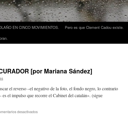
LAÑO EN CINCO MOVIMIENTOS.
Pero es que Clement Cadou existe.
oran.
URADOR [por Mariana Sández]
as
car el reverso –el negativo de la foto, el fondo negro, lo contrario
– es el impulso que recorre el Cabinet del catalán». (sigue
mentarios desactivados