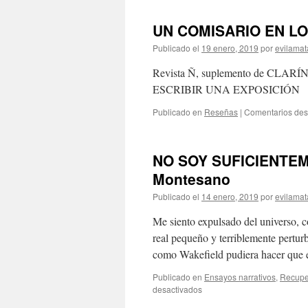
UN COMISARIO EN L
Publicado el
19 enero, 2019
por
evilamat
Revista Ñ, suplemento de CLAR
ESCRIBIR UNA EXPOSICIÓN
Publicado en
Reseñas
|
Comentarios des
NO SOY SUFICIENTEM
Montesano
Publicado el
14 enero, 2019
por
evilamat
Me siento expulsado del universo, c
real pequeño y terriblemente pertur
como Wakefield pudiera hacer que 
Publicado en
Ensayos narrativos
,
Recupe
desactivados