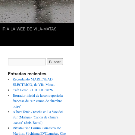
IR A LA WEB DE VILA-MATAS
Entradas recientes
Recordando MARIENBAD
ELÉCTRICO, de Vila-Matas.
Café Perec. 21 JULIO 2026
Borrador inicial de la contraportada
francesa de ‘Un canon de chambre
noire’
Albert Terán / reseña en La Voz del
Sur (Málaga) ‘Canon de cámara
oscura’ (Seix Barral)
Rivista Cine Forum. Gualtiero De
Marinis: Si chiama EVILamatas. Che