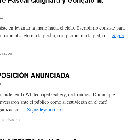
e Pascal Quignard y Gonçalo M.
as
iste en levantar la mano hacia el cielo. Escribir no consiste para
a mano al suelo o a la piedra, o al plomo, o a la piel, o …
Sigue
tivados
POSICIÓN ANUNCIADA
s
a tarde, en la Whitechapel Gallery, de Londres, Dominique
ersaron ante el público como si estuvieran en el café
organización …
Sigue leyendo
→
esactivados