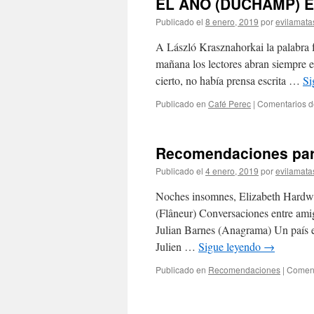
EL AÑO (DUCHAMP) EN
Publicado el
8 enero, 2019
por
evilamata
A László Krasznahorkai la palabra f
mañana los lectores abran siempre el
cierto, no había prensa escrita …
Si
Publicado en
Café Perec
|
Comentarios d
Recomendaciones par
Publicado el
4 enero, 2019
por
evilamata
Noches insomnes, Elizabeth Hardw
(Flâneur) Conversaciones entre ami
Julian Barnes (Anagrama) Un país en
Julien …
Sigue leyendo
→
Publicado en
Recomendaciones
|
Coment