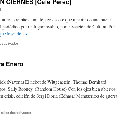
 CIERNES [Café Perec]
s
uturo le remite a un utópico deseo: que a partir de una buena
 periódico por un lugar insólito, por la sección de Cultura. Por
gue leyendo
→
esactivados
a Enero
s
ick (Navona) El nebot de Wittgenstein, Thomas Bernhard
gos, Sally Rooney. (Random House) Con los ojos bien abiertos,
 crisis, edición de Sergi Doria (Edhasa) Manuscritos de guerra,
arios desactivados