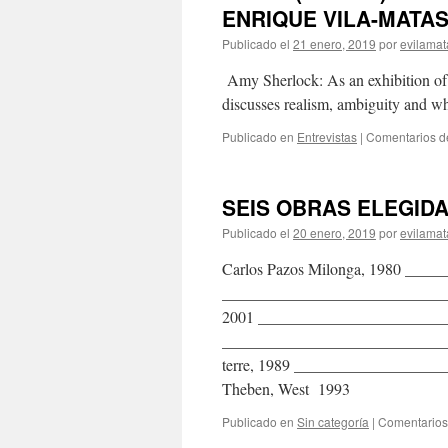
ENRIQUE VILA-MATA
Publicado el
21 enero, 2019
por
evilamat
Amy Sherlock: As an exhibition of 
discusses realism, ambiguity and wh
Publicado en
Entrevistas
|
Comentarios d
SEIS OBRAS ELEGIDA
Publicado el
20 enero, 2019
por
evilamat
Carlos Pazos Milonga, 1980 ____
______________________________
2001 __________________________
_____________________________
terre, 1989 _________________
Theben, West 1993
Publicado en
Sin categoría
|
Comentarios