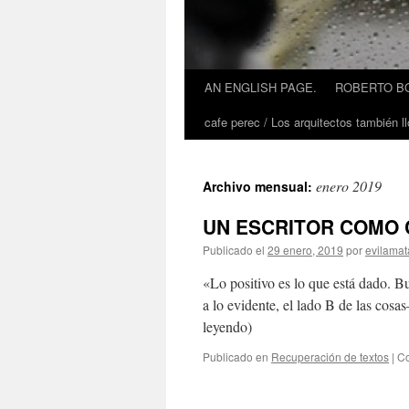
AN ENGLISH PAGE.
ROBERTO BO
cafe perec / Los arquitectos también ll
enero 2019
Archivo mensual:
UN ESCRITOR COMO C
Publicado el
29 enero, 2019
por
evilamat
«Lo positivo es lo que está dado. Bus
a lo evidente, el lado B de las cosas
leyendo)
Publicado en
Recuperación de textos
|
Co