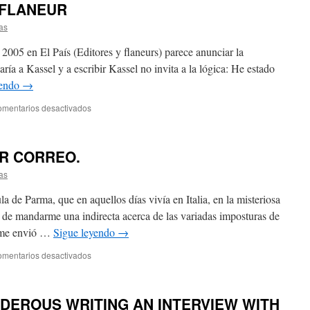
 FLANEUR
as
2005 en El País (Editores y flaneurs) parece anunciar la
ría a Kassel y a escribir Kassel no invita a la lógica: He estado
yendo
→
mentarios desactivados
R CORREO.
as
 Parma, que en aquellos días vivía en Italia, en la misteriosa
 de mandarme una indirecta acerca de las variadas imposturas de
, me envió …
Sigue leyendo
→
mentarios desactivados
URDEROUS WRITING AN INTERVIEW WITH