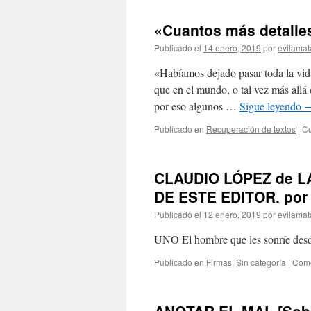
«Cuantos más detall
Publicado el
14 enero, 2019
por
evilamat
«Habíamos dejado pasar toda la vida
que en el mundo, o tal vez más allá
por eso algunos …
Sigue leyendo
Publicado en
Recuperación de textos
|
Co
CLAUDIO LÓPEZ de 
DE ESTE EDITOR. por 
Publicado el
12 enero, 2019
por
evilamat
UNO El hombre que les sonríe desd
Publicado en
Firmas
,
Sin categoría
|
Come