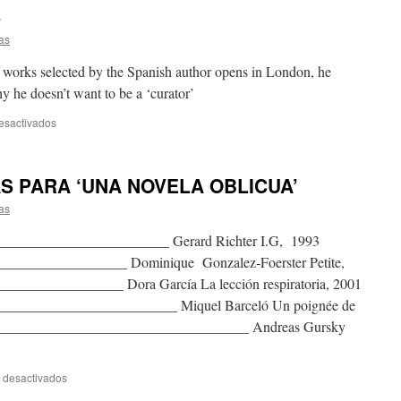
S
as
works selected by the Spanish author opens in London, he
y he doesn’t want to be a ‘curator’
esactivados
S PARA ‘UNA NOVELA OBLICUA’
as
_________________________ Gerard Richter I.G, 1993
________________ Dominique Gonzalez-Foerster Petite,
_______________ Dora García La lección respiratoria, 2001
________________________ Miquel Barceló Un poignée de
_____________________________________ Andreas Gursky
 desactivados