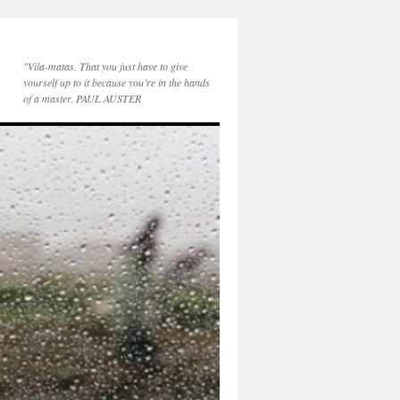
"Vila-matas. That you just have to give
yourself up to it because you’re in the hands
of a master. PAUL AUSTER