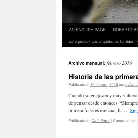
AN ENGLISH PAGE.
ROBERTO BO
cafe perec / Los arquitectos también ll
febrero 2016
Archivo mensual:
Historia de las primer
Publicado el
16 febrero, 2016
por
evilam
Cuando yo era joven y muy vulnerab
de pensar desde entonces. “Siempre 
primera frase es esencial, ha …
Sig
Publicado en
Café Perec
|
Comentarios d