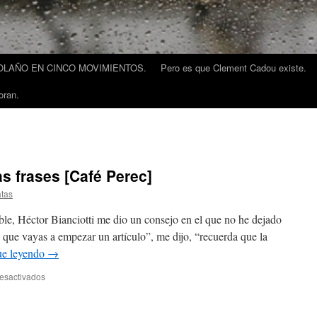
LAÑO EN CINCO MOVIMIENTOS.
Pero es que Clement Cadou existe.
oran.
as frases [Café Perec]
atas
le, Héctor Bianciotti me dio un consejo en el que no he dejado
que vayas a empezar un artículo”, me dijo, “recuerda que la
ue leyendo
→
esactivados