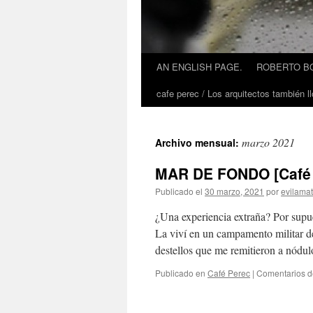
AN ENGLISH PAGE.
ROBERTO BO
cafe perec / Los arquitectos también ll
marzo 2021
Archivo mensual:
MAR DE FONDO [Café 
Publicado el
30 marzo, 2021
por
evilama
¿Una experiencia extraña? Por supues
La viví en un campamento militar d
destellos que me remitieron a nód
Publicado en
Café Perec
|
Comentarios d