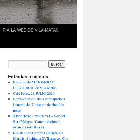
IR A LA WEB DE VILA-MATAS
Entradas recientes
Recordando MARIENBAD
ELÉCTRICO, de Vila-Matas.
Café Perec. 21 JULIO 2026
Borrador inicial de la contraportada
francesa de ‘Un canon de chambre
noire’
Albert Terán / reseña en La Voz del
Sur (Málaga) ‘Canon de cámara
oscura’ (Seix Barral)
Rivista Cine Forum. Gualtiero De
Marinis: Si chiama EVILamatas. Che