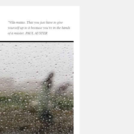
"Vila-matas. That you just have to give
yourself up to it because you’re in the hands
of a master. PAUL AUSTER