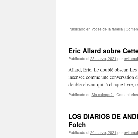
Publicado en
Voces de la familia
|
Coment
Eric Allard sobre Cet
Publicado el
23 marzo, 2021
por
evilama
Allard, Eric. Le doublé obscur. Les
insensée comme une conversation d´
double obscur qui, à chaque livre, 
Publicado en
Sin categoría
|
Comentarios
LOS DIARIOS DE ANDRE
Folch
Publicado el
20 marzo, 2021
por
evilama