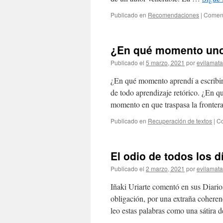
Publicado en
Recomendaciones
|
Coment
¿En qué momento uno 
Publicado el
5 marzo, 2021
por
evilamat
¿En qué momento aprendí a escribir f
de todo aprendizaje retórico. ¿En q
momento en que traspasa la fronte
Publicado en
Recuperación de textos
|
Co
El odio de todos los d
Publicado el
2 marzo, 2021
por
evilamat
Iñaki Uriarte comentó en sus Diarios
obligación, por una extraña coherenc
leo estas palabras como una sátira 