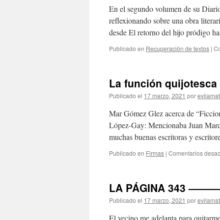
En el segundo volumen de su Diario
reflexionando sobre una obra literar
desde El retorno del hijo pródigo h
Publicado en
Recuperación de textos
|
Co
La función quijotesca
Publicado el
17 marzo, 2021
por
evilama
Mar Gómez Glez acerca de “Ficciones
López-Gay: Mencionaba Juan Marqué
muchas buenas escritoras y escrit
Publicado en
Firmas
|
Comentarios desac
LA PÁGINA 343 ———
Publicado el
17 marzo, 2021
por
evilama
El vecino me adelanta para quitarme