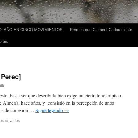
LAÑO EN CINCO MOVIMIENTOS.
Pero es que Clement Cadou existe.
oran.
Perec]
tas
to, basta ver que describirla bien exige un cierto tono críptico.
e Almería, hace años, y consistió en la percepción de unos
ulos de conexión …
Sigue leyendo
→
esactivados