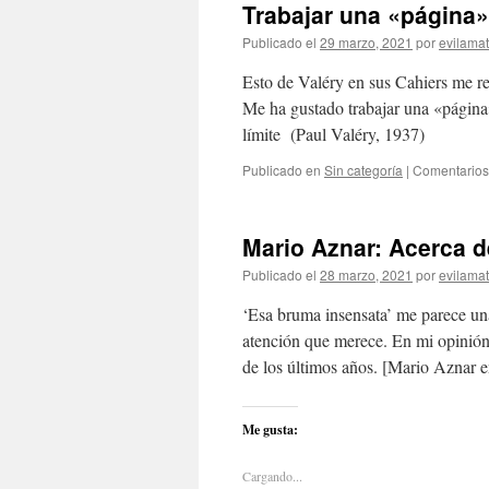
Trabajar una «página»
Publicado el
29 marzo, 2021
por
evilama
Esto de Valéry en sus Cahiers me re
Me ha gustado trabajar una «págin
límite (Paul Valéry, 1937)
Publicado en
Sin categoría
|
Comentarios
Mario Aznar: Acerca d
Publicado el
28 marzo, 2021
por
evilama
‘Esa bruma insensata’ me parece una 
atención que merece. En mi opinión
de los últimos años. [Mario Aznar
Me gusta:
Cargando...