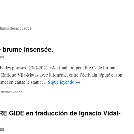
arios desactivados
te brume insensée.
tas
 belles phrases. 23-3-2021 «Au final, on peut lire Cette brume
Enrique Vila-Matas avec lui-même, entre l’écrivain réputé et son
remet en cause le statut …
Sigue leyendo
→
 desactivados
 GIDE en traducción de Ignacio Vidal-
tas