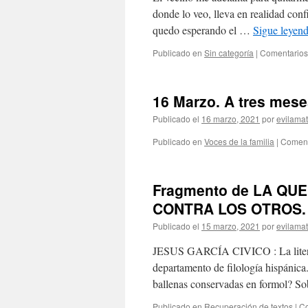
donde lo veo, lleva en realidad con
quedo esperando el …
Sigue leyen
Publicado en
Sin categoría
|
Comentarios
16 Marzo. A tres mese
Publicado el
16 marzo, 2021
por
evilama
Publicado en
Voces de la familia
|
Coment
Fragmento de LA QU
CONTRA LOS OTROS.
Publicado el
15 marzo, 2021
por
evilama
JESUS GARCÍA CIVICO : La literatu
departamento de filología hispánic
ballenas conservadas en formol? So
Publicado en
Recuperación de textos
|
Co