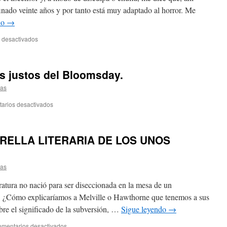
finado veinte años y por tanto está muy adaptado al horror. Me
do
→
 desactivados
s justos del Bloomsday.
tas
arios desactivados
ERELLA LITERARIA DE LOS UNOS
tas
ra no nació para ser diseccionada en la mesa de un
a. ¿Cómo explicaríamos a Melville o Hawthorne que tenemos a sus
bre el significado de la subversión, …
Sigue leyendo
→
mentarios desactivados