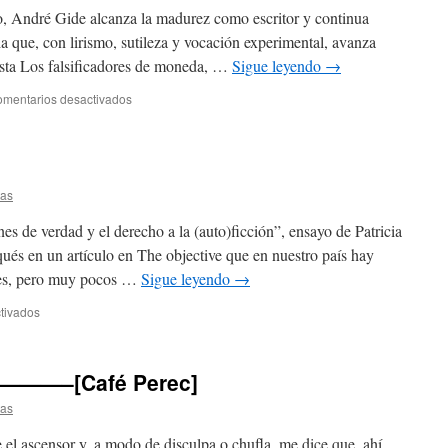
, André Gide alcanza la madurez como escritor y continua
ia que, con lirismo, sutileza y vocación experimental, avanza
asta Los falsificadores de moneda, …
Sigue leyendo
→
mentarios desactivados
tas
 de verdad y el derecho a la (auto)ficción”, ensayo de Patricia
s en un artículo en The objective que en nuestro país hay
ores, pero muy pocos …
Sigue leyendo
→
tivados
———–[Café Perec]
tas
 el ascensor y, a modo de disculpa o chufla, me dice que, ahí