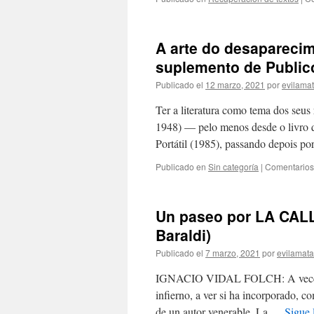
A arte do desaparecime
suplemento de Publico
Publicado el
12 marzo, 2021
por
evilama
Ter a literatura como tema dos seus
1948) — pelo menos desde o livro q
Portátil (1985), passando depois 
Publicado en
Sin categoría
|
Comentarios
Un paseo por LA CAL
Baraldi)
Publicado el
7 marzo, 2021
por
evilamat
IGNACIO VIDAL FOLCH: A veces ent
infierno, a ver si ha incorporado, c
de un autor venerable. La …
Sigue