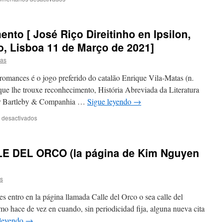
nto [ José Riço Direitinho en Ipsilon,
, Lisboa 11 de Março de 2021]
tas
 romances é o jogo preferido do catalão Enrique Vila-Matas (n.
ue lhe trouxe reconhecimento, História Abreviada da Literatura
por Bartleby & Companhia …
Sigue leyendo
→
 desactivados
LE DEL ORCO (la página de Kim Nguyen
as
ro en la página llamada Calle del Orco o sea calle del
omo hace de vez en cuando, sin periodicidad fija, alguna nueva cita
 leyendo
→