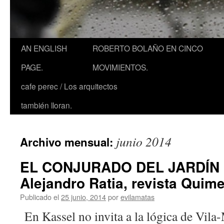
AN ENGLISH
ROBERTO BOLAÑO EN CINCO
PAGE.
MOVIMIENTOS.
cafe perec / Los arquitectos
también lloran.
junio 2014
Archivo mensual:
EL CONJURADO DEL JARDÍN 
Alejandro Ratia, revista Quime
Publicado el
25 junio, 2014
por
evilamatas
En Kassel no invita a la lógica de Vila-M