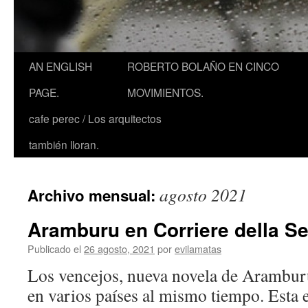
AN ENGLISH
ROBERTO BOLAÑO EN CINCO
PAGE.
MOVIMIENTOS.
cafe perec / Los arquitectos
también lloran.
agosto 2021
Archivo mensual:
Aramburu en Corriere della Se
Publicado el
26 agosto, 2021
por
evilamatas
Los vencejos, nueva novela de Aramburu
en varios países al mismo tiempo. Esta e