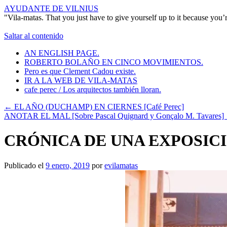
AYUDANTE DE VILNIUS
"Vila-matas. That you just have to give yourself up to it because y
Saltar al contenido
AN ENGLISH PAGE.
ROBERTO BOLAÑO EN CINCO MOVIMIENTOS.
Pero es que Clement Cadou existe.
IR A LA WEB DE VILA-MATAS
cafe perec / Los arquitectos también lloran.
←
EL AÑO (DUCHAMP) EN CIERNES [Café Perec]
ANOTAR EL MAL [Sobre Pascal Quignard y Gonçalo M. Tavares]
CRÓNICA DE UNA EXPOSIC
Publicado el
9 enero, 2019
por
evilamatas