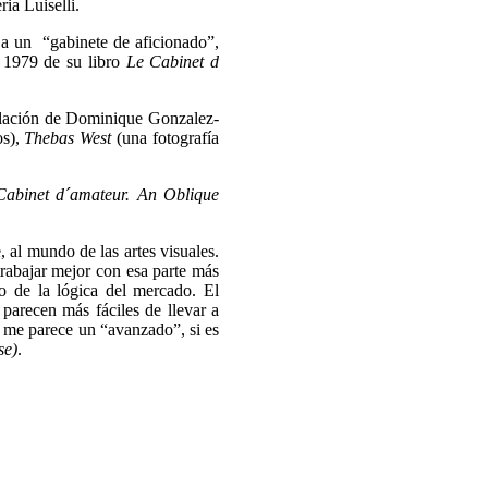
ria Luiselli.
a un “gabinete de aficionado”,
n 1979 de su libro
Le Cabinet d
alación de Dominique Gonzalez-
os),
Thebas West
(una fotografía
Cabinet d´amateur. An Oblique
 al mundo de las artes visuales.
trabajar mejor con esa parte más
ro de la lógica del mercado. El
parecen más fáciles de llevar a
 me parece un “avanzado”, si es
se)
.