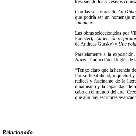
tres, siendo los sucesivos comi
Con las seis obras de
An Obliq
que podría ser un homenaje mi
´amateur
.
Las obras seleccionadas por V
Foerster),
La lección respirato
de Andreas Gursky) y
Une poig
Paralelamente a la exposición, 
Novel
. Traducción al inglés de 
“Tengo claro que la herencia de
Por su flexibilidad, inquietud 
radical y fascinante de la lit
dinamismo y la capacidad de re
cabo en el mundo del arte. Cre
que aún hay escritores avanzado
Relacionado