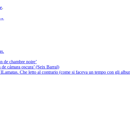
te
.
→
s.
on de chambre noire’
 de cámara oscura’ (Seix Barral)
Lamatas. Che letto al contrario (come si faceva un tempo con gli album