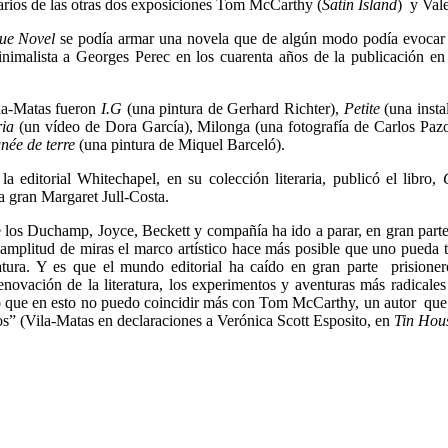
sarios de las otras dos exposiciones Tom McCarthy (
Satin Island
) y Vale
ue Novel
se podía armar una novela que de algún modo podía evocar 
nimalista a Georges Perec en los cuarenta años de la publicación e
ila-Matas fueron
I.G
(una pintura de Gerhard Richter),
Petite
(una inst
ria
(un vídeo de Dora García), Milonga (una fotografía de Carlos Paz
née de terre
(una pintura de Miquel Barceló).
la editorial Whitechapel, en su colección literaria, publicó el libro,
la gran Margaret Jull-Costa.
 los Duchamp, Joyce, Beckett y compañía ha ido a parar, en gran parte,
y amplitud de miras el marco artístico hace más posible que uno pueda 
eratura. Y es que el mundo editorial ha caído en gran parte prisione
novación de la literatura, los experimentos y aventuras más radicales 
o que en esto no puedo coincidir más con Tom McCarthy, un autor que
s” (Vila-Matas en declaraciones a Verónica Scott Esposito, en
Tin Hou