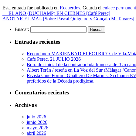
Esta entrada fue publicada en
Recuerdos
. Guarda el
enlace permanen
←
EL AÑO (DUCHAMP) EN CIERNES [Café Perec]
ANOTAR EL MAL [Sobre Pascal Quignard y Gonçalo M. Tavares]
Buscar:
Entradas recientes
Recordando MARIENBAD ELÉCTRICO, de Vila-Mata
Café Perec. 21 JULIO 2026
Borrador inicial de la contraportada francesa de ‘Un can
Albert Terán / reseña en La Voz del Sur (Málaga) ‘Canon
Rivista Cine Forum. Gualtiero De Marinis: Si chiama EVI
preferidos de la Década prodigiosa.
Comentarios recientes
Archivos
julio 2026
junio 2026
mayo 2026
abril 2026