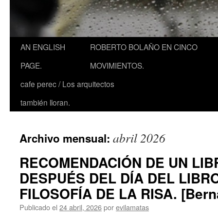
AN ENGLISH
ROBERTO BOLAÑO EN CINCO
PAGE.
MOVIMIENTOS.
cafe perec / Los arquitectos
también lloran.
abril 2026
Archivo mensual:
RECOMENDACIÓN DE UN LIB
DESPUÉS DEL DÍA DEL LIBRO
FILOSOFÍA DE LA RISA. [Bern
Publicado el
24 abril, 2026
por
evilamatas