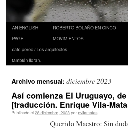
AN ENGLISH
ROBERTO BOLAÑO EN CINCO
PAGE.
MOVIMIENTOS.
cafe perec / Los arquitectos
también lloran.
diciembre 2023
Archivo mensual:
Así comienza El Uruguayo, de
[traducción. Enrique Vila-Mata
Publicado el
28 diciembre, 2023
por
evilamatas
Querido Maestro: Sin duda le s