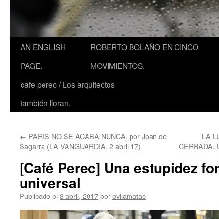
AN ENGLISH
ROBERTO BOLAÑO EN CINCO
PAGE.
MOVIMIENTOS.
cafe perec / Los arquitectos
también lloran.
←
PARIS NO SE ACABA NUNCA, por Joan de
LA L
Sagarra (LA VANGUARDIA. 2 abril 17)
CERRADA. U
[Café Perec] Una estupidez fo
universal
Publicado el
3 abril, 2017
por
evilamatas