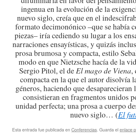
difuminaría en favor del pensamient
ingenua en la evolución de la exigenci
nuevo siglo, creía que en el indescifra
formato decimonónico –que se había c
piezas– iría cediendo su lugar a los ensa
narraciones ensayísticas, y quizás inclu
prosa brumosa y compacta, estilo Sebal
modo en que Nietzsche hacía de la vida,
Sergio Pitol, el de
El mago de Viena
,
compacta en la que el autor disolvía l
géneros, haciendo que desaparecieran lo
consistieran en fragmentos unidos p
unidad perfecta; una prosa a cuerpo des
nuevo siglo… (
El fu
Esta entrada fue publicada en
Conferencias
. Guarda el
enlace 