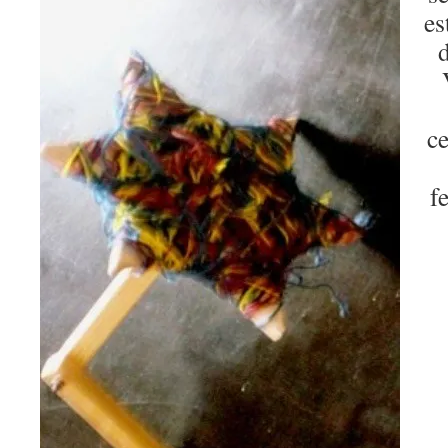
es
d
ce
f