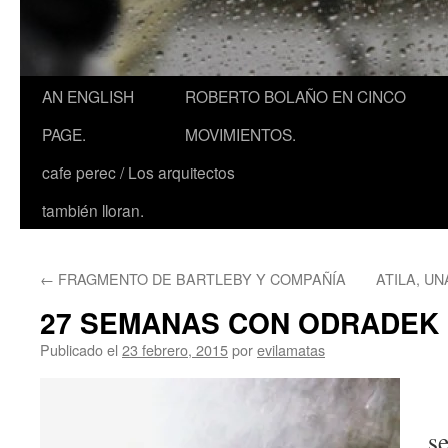
AN ENGLISH
ROBERTO BOLAÑO EN CINCO
PAGE.
MOVIMIENTOS.
cafe perec / Los arquitectos
también lloran.
←
FRAGMENTO DE BARTLEBY Y COMPAÑÍA
ATILA, U
27 SEMANAS CON ODRADEK
Publicado el
23 febrero, 2015
por
evilamatas
s