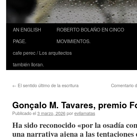
AN ENGLISH
ROBERTO BOLAÑO EN CINCO
PAGE.
MOVIMIENTOS.
cafe perec / Los arquitectos
también lloran.
←
El sentido último de la escritura
Comentario 
Gonçalo M. Tavares, premio F
Publicado el
3 marzo, 2026
por
evilamatas
Ha sido reconocido «por la osadía co
una narrativa ajena a las tentaciones 