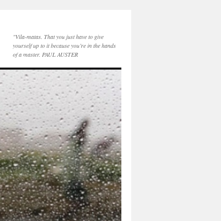
"Vila-matas. That you just have to give
yourself up to it because you’re in the hands
of a master. PAUL AUSTER