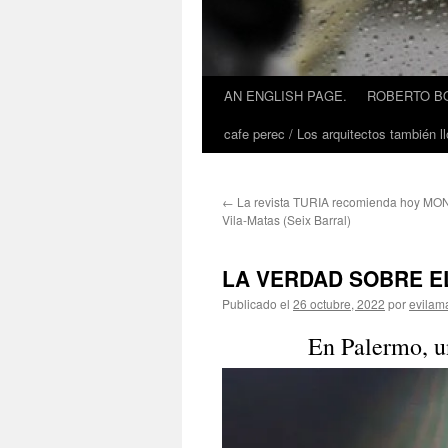
AN ENGLISH PAGE.
ROBERTO BO
cafe perec / Los arquitectos también ll
←
La revista TURIA recomienda hoy MO
Vila-Matas (Seix Barral)
LA VERDAD SOBRE EL
Publicado el
26 octubre, 2022
por
evilam
En Palermo, un