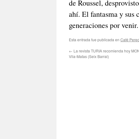
de Roussel, desprovisto
ahí. El fantasma y sus 
generaciones por venir.
Esta entrada fue publicada en
Café Pere
←
La revista TURIA recomienda hoy MO
Vila-Matas (Seix Barral)