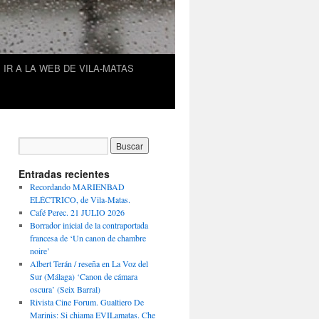
IR A LA WEB DE VILA-MATAS
Entradas recientes
Recordando MARIENBAD
ELÉCTRICO, de Vila-Matas.
Café Perec. 21 JULIO 2026
Borrador inicial de la contraportada
francesa de ‘Un canon de chambre
noire’
Albert Terán / reseña en La Voz del
Sur (Málaga) ‘Canon de cámara
oscura’ (Seix Barral)
Rivista Cine Forum. Gualtiero De
Marinis: Si chiama EVILamatas. Che