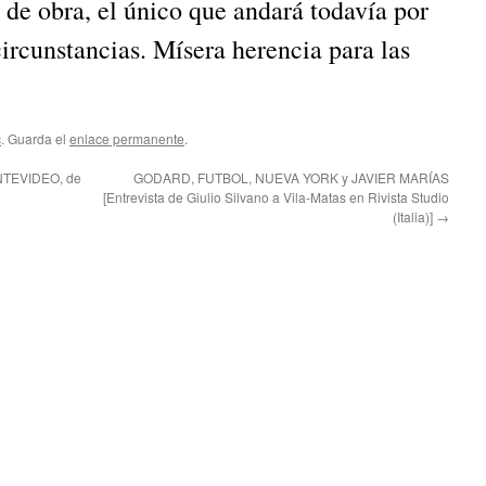
 de obra, el único que andará todavía por
circunstancias. Mísera herencia para las
c
. Guarda el
enlace permanente
.
NTEVIDEO, de
GODARD, FUTBOL, NUEVA YORK y JAVIER MARÍAS
[Entrevista de Giulio Silvano a Vila-Matas en Rivista Studio
(Italia)]
→