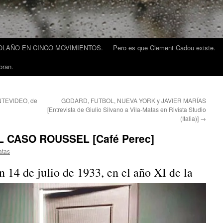
LAÑO EN CINCO MOVIMIENTOS.
Pero es que Clement Cadou existe.
oran.
NTEVIDEO, de
GODARD, FUTBOL, NUEVA YORK y JAVIER MARÍAS
[Entrevista de Giulio Silvano a Vila-Matas en Rivista Studio
(Italia)]
→
 CASO ROUSSEL [Café Perec]
atas
 14 de julio de 1933, en el año XI de la