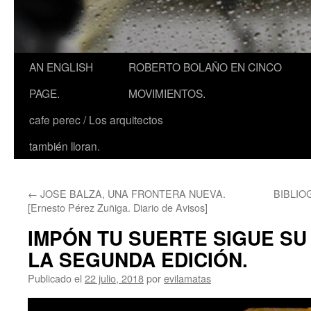
AN ENGLISH
ROBERTO BOLAÑO EN CINCO
PAGE.
MOVIMIENTOS.
cafe perec / Los arquitectos
también lloran.
←
JOSE BALZA, UNA FRONTERA NUEVA.
BIBLIO
[Ernesto Pérez Zuñiga. Diario de Avisos]
IMPÓN TU SUERTE SIGUE SU
LA SEGUNDA EDICIÓN.
Publicado el
22 julio, 2018
por
evilamatas