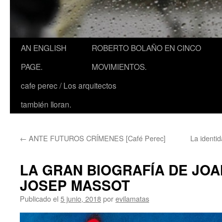
AN ENGLISH
ROBERTO BOLAÑO EN CINCO
PAGE.
MOVIMIENTOS.
cafe perec / Los arquitectos
también lloran.
←
ANTE FUTUROS CRÍMENES [Café Perec]
La identi
LA GRAN BIOGRAFÍA DE JOAN
JOSEP MASSOT
Publicado el
5 junio, 2018
por
evilamatas