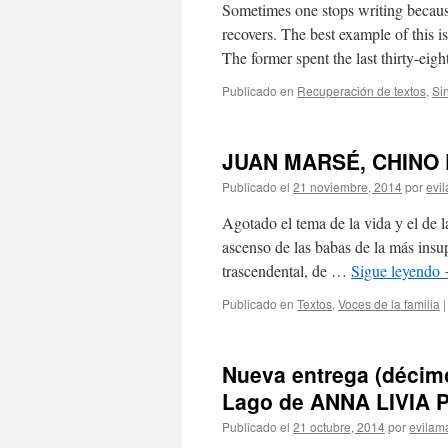
Sometimes one stops writing because
recovers. The best example of this 
The former spent the last thirty-eig
Publicado en
Recuperación de textos
,
Si
JUAN MARSÉ, CHINO 
Publicado el
21 noviembre, 2014
por
evi
Agotado el tema de la vida y el de l
ascenso de las babas de la más insu
trascendental, de …
Sigue leyendo
Publicado en
Textos
,
Voces de la familia
|
Nueva entrega (décimo
Lago de ANNA LIVIA
Publicado el
21 octubre, 2014
por
evilam