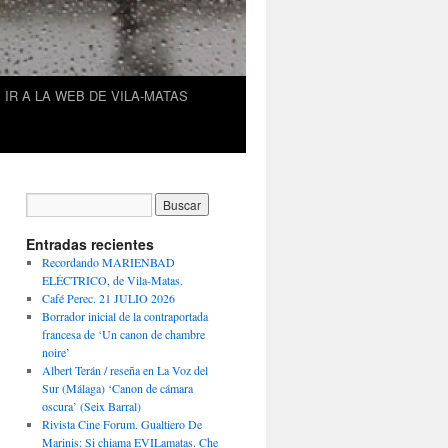
IR A LA WEB DE VILA-MATAS
Entradas recientes
Recordando MARIENBAD
ELÉCTRICO, de Vila-Matas.
Café Perec. 21 JULIO 2026
Borrador inicial de la contraportada
francesa de ‘Un canon de chambre
noire’
Albert Terán / reseña en La Voz del
Sur (Málaga) ‘Canon de cámara
oscura’ (Seix Barral)
Rivista Cine Forum. Gualtiero De
Marinis: Si chiama EVILamatas. Che