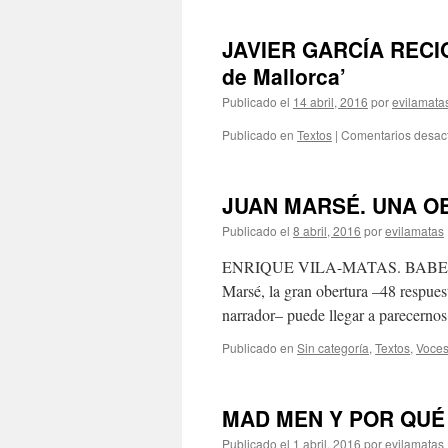
JAVIER GARCÍA RECIO s
de Mallorca’
Publicado el
14 abril, 2016
por
evilamata
Publicado en
Textos
|
Comentarios desac
JUAN MARSÉ. UNA O
Publicado el
8 abril, 2016
por
evilamatas
ENRIQUE VILA-MATAS. BABELIA. E
Marsé, la gran obertura –48 respuest
narrador– puede llegar a parecerno
Publicado en
Sin categoría
,
Textos
,
Voces
MAD MEN Y POR QUÉ
Publicado el
1 abril, 2016
por
evilamatas