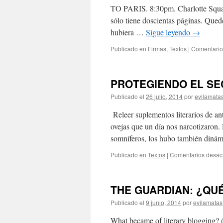
TO PARIS. 8:30pm. Charlotte Squar
sólo tiene doscientas páginas. Quedé
hubiera …
Sigue leyendo
→
Publicado en
Firmas
,
Textos
|
Comentario
PROTEGIENDO EL SECR
Publicado el
26 julio, 2014
por
evilamata
Releer suplementos literarios de an
ovejas que un día nos narcotizaron
somníferos, los hubo también dinámi
Publicado en
Textos
|
Comentarios desac
THE GUARDIAN: ¿QUÉ
Publicado el
9 junio, 2014
por
evilamatas
What became of literary blogging? (