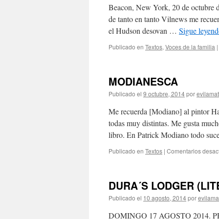
Beacon, New York, 20 de octubre d
de tanto en tanto Vilnews me recuer
el Hudson desovan …
Sigue leyen
Publicado en
Textos
,
Voces de la familia
|
MODIANESCA
Publicado el
9 octubre, 2014
por
evilama
Me recuerda [Modiano] al pintor Ha
todas muy distintas. Me gusta much
libro. En Patrick Modiano todo su
Publicado en
Textos
|
Comentarios desac
DURA´S LODGER (LIT
Publicado el
10 agosto, 2014
por
evilama
DOMINGO 17 AGOSTO 2014.