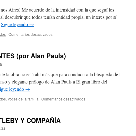
res) Me acuerdo de la intensidad con la que seguí los
al descubrir que todos tenían entidad propia, un interés por sí
…
Sigue leyendo
→
xtos
|
Comentarios desactivados
ES (por Alan Pauls)
as
nte la obra no está ahí más que para conducir a la búsqueda de la
nso y elegante prólogo de Alan Pauls a El gran libro del
igue leyendo
→
xtos
,
Voces de la familia
|
Comentarios desactivados
TLEBY Y COMPAÑÍA
atas