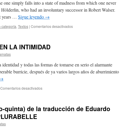
 one simply falls into a state of madness from which one never
is Hölderlin, who had an involuntary successor in Robert Walser.
ht years …
Sigue leyendo
→
n categoría
,
Textos
|
Comentarios desactivados
EN LA INTIMIDAD
lamatas
a identidad y todas las formas de tomarse en serio el alarmante
perable burricie, después de ya varios largos años de aburrimiento
→
Comentarios desactivados
-quinta) de la traducción de Eduardo
 PLURABELLE
atas