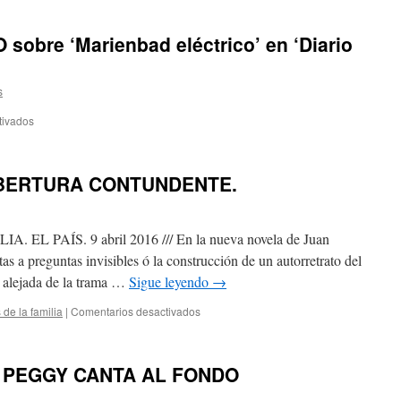
obre ‘Marienbad eléctrico’ en ‘Diario
s
tivados
BERTURA CONTUNDENTE.
L PAÍS. 9 abril 2016 /// En la nueva novela de Juan
as a preguntas invisibles ó la construcción de un autorretrato del
s alejada de la trama …
Sigue leyendo
→
 de la familia
|
Comentarios desactivados
 PEGGY CANTA AL FONDO