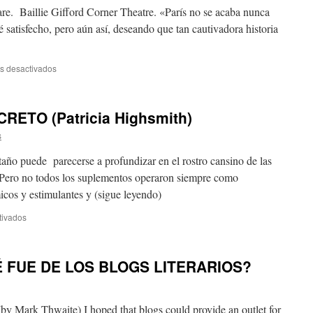
e. Baillie Gifford Corner Theatre. «París no se acaba nunca
 satisfecho, pero aún así, deseando que tan cautivadora historia
s desactivados
ETO (Patricia Highsmith)
s
taño puede parecerse a profundizar en el rostro cansino de las
. Pero no todos los suplementos operaron siempre como
cos y estimulantes y (sigue leyendo)
tivados
 FUE DE LOS BLOGS LITERARIOS?
by Mark Thwaite) I hoped that blogs could provide an outlet for