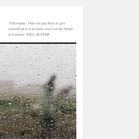
"Vila-matas. That you just have to give
yourself up to it because you’re in the hands
of a master. PAUL AUSTER