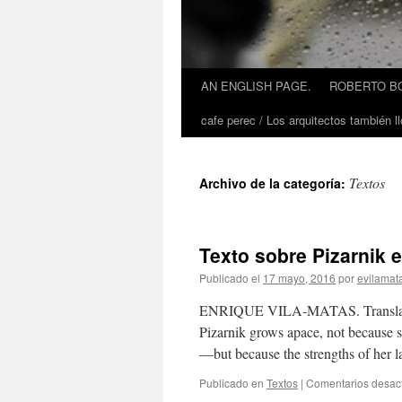
AN ENGLISH PAGE.
ROBERTO BO
cafe perec / Los arquitectos también ll
Textos
Archivo de la categoría:
Texto sobre Pizarnik
Publicado el
17 mayo, 2016
por
evilamat
ENRIQUE VILA-MATAS. Translated 
Pizarnik grows apace, not because s
—but because the strengths of her l
Publicado en
Textos
|
Comentarios desac