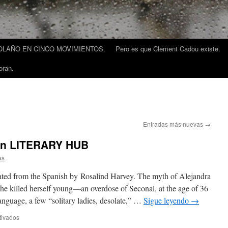
LAÑO EN CINCO MOVIMIENTOS.
Pero es que Clement Cadou existe.
oran.
Entradas más nuevas
→
 en LITERARY HUB
as
from the Spanish by Rosalind Harvey. The myth of Alejandra
he killed herself young—an overdose of Seconal, at the age of 36
anguage, a few “solitary ladies, desolate,” …
Sigue leyendo
→
tivados