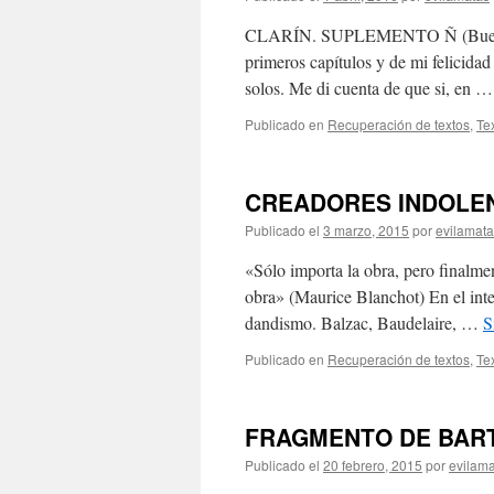
CLARÍN. SUPLEMENTO Ñ (Buenos Ai
primeros capítulos y de mi felicidad 
solos. Me di cuenta de que si, en 
Publicado en
Recuperación de textos
,
Te
CREADORES INDOLENT
Publicado el
3 marzo, 2015
por
evilamat
«Sólo importa la obra, pero finalme
obra» (Maurice Blanchot) En el inte
dandismo. Balzac, Baudelaire, …
S
Publicado en
Recuperación de textos
,
Te
FRAGMENTO DE BAR
Publicado el
20 febrero, 2015
por
evilam