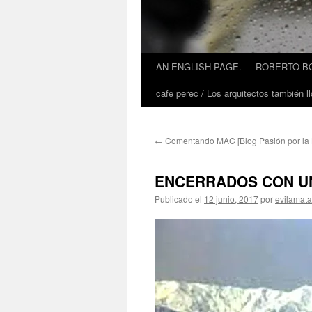
AN ENGLISH PAGE.
ROBERTO BO
cafe perec / Los arquitectos también ll
←
Comentando MAC [Blog Pasión por la 
ENCERRADOS CON UN 
Publicado el
12 junio, 2017
por
evilamat