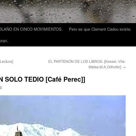
LAÑO EN CINCO MOVIMIENTOS.
Pero es que Clement Cadou existe.
oran.
Lectura]
EL PARTENÓN DE LOS LIBROS. [Kassel, Vila-
Matas,M.A.Orthofer]
→
SOLO TEDIO [Café Perec]]
as