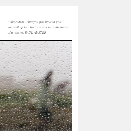
"Vila-matas. That you just have to give
yourself up to it because you’re in the hands
of a master. PAUL AUSTER