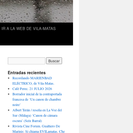
IR A LA WEB DE VILA-MATAS
Entradas recientes
Recordando MARIENBAD
ELÉCTRICO, de Vila-Matas.
Café Perec. 21 JULIO 2026
Borrador inicial de la contraportada
francesa de ‘Un canon de chambre
noire’
Albert Terán / reseña en La Voz del
Sur (Málaga) ‘Canon de cámara
oscura’ (Seix Barral)
Rivista Cine Forum. Gualtiero De
Marinis: Si chiama EVILamatas. Che