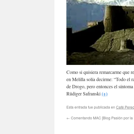
Como si quisiera remarcarme que re
en Melilla solía decirme: “Todo el 
de Drogo, pero entonces el síntoma
Rüdiger Safranski
(+)
Esta entrada fue publicada en
Café Pere
←
Comentando MAC [Blog Pasión por la 