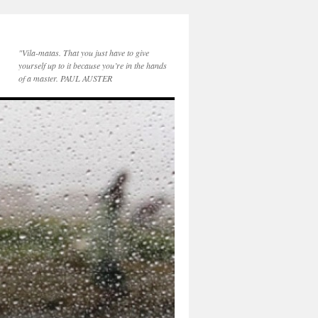
"Vila-matas. That you just have to give
yourself up to it because you’re in the hands
of a master. PAUL AUSTER