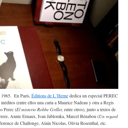
e 1965. En París,
Éditions de L´Herne
dedica un especial PEREC
ditos (entre ellos una carta a Maurice Nadeau y otra a Regis
io Perec (
El misterio Robbe Grillet
, entre otros), junto a textos de
rere, Annie Ernaux, Ivan Jablomka, Marcel Bénabou (
Un regard
Florence de Challonge, Alain Nicolas, Olivia Rosenthal, etc.