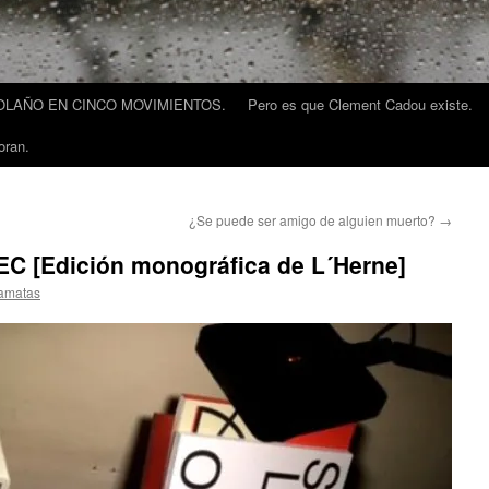
LAÑO EN CINCO MOVIMIENTOS.
Pero es que Clement Cadou existe.
oran.
¿Se puede ser amigo de alguien muerto?
→
 [Edición monográfica de L´Herne]
lamatas