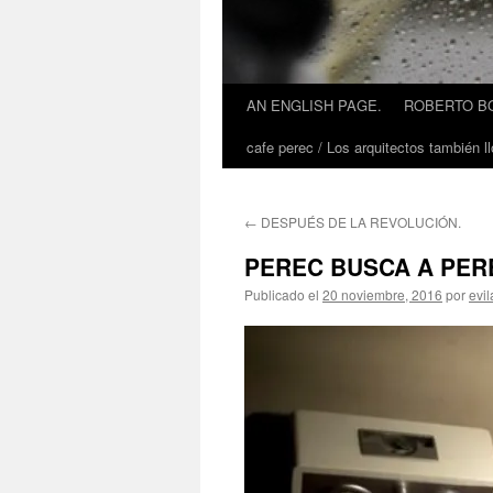
AN ENGLISH PAGE.
ROBERTO BO
cafe perec / Los arquitectos también ll
←
DESPUÉS DE LA REVOLUCIÓN.
PEREC BUSCA A PEREC
Publicado el
20 noviembre, 2016
por
evi