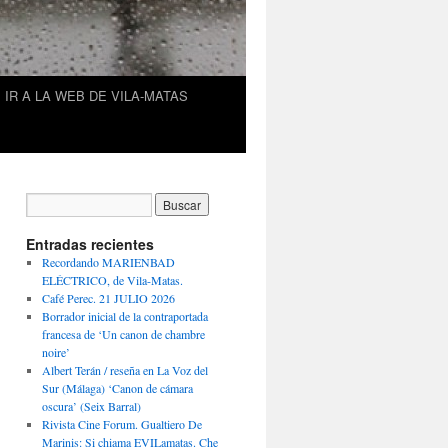
IR A LA WEB DE VILA-MATAS
Entradas recientes
Recordando MARIENBAD
ELÉCTRICO, de Vila-Matas.
Café Perec. 21 JULIO 2026
Borrador inicial de la contraportada
francesa de ‘Un canon de chambre
noire’
Albert Terán / reseña en La Voz del
Sur (Málaga) ‘Canon de cámara
oscura’ (Seix Barral)
Rivista Cine Forum. Gualtiero De
Marinis: Si chiama EVILamatas. Che