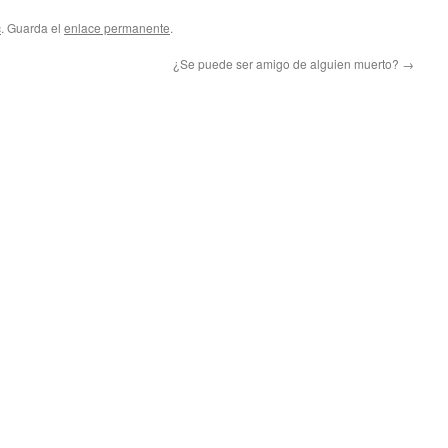
c
. Guarda el
enlace permanente
.
¿Se puede ser amigo de alguien muerto?
→