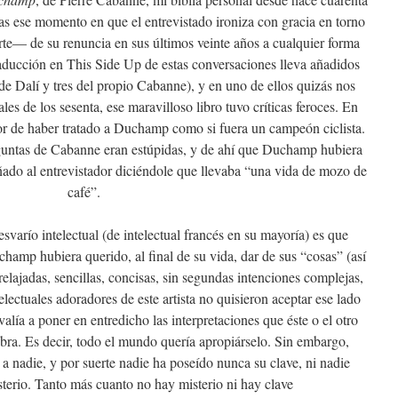
ías ese momento en que el entrevistado ironiza con gracia en torno
rte— de su renuncia en sus últimos veinte años a cualquier forma
raducción en This Side Up de estas conversaciones lleva añadidos
e Dalí y tres del propio Cabanne), y en uno de ellos quizás nos
les de los sesenta, ese maravilloso libro tuvo críticas feroces. En
dor de haber tratado a Duchamp como si fuera un campeón ciclista.
eguntas de Cabanne eran estúpidas, y de ahí que Duchamp hubiera
ñado al entrevistador diciéndole que llevaba “una vida de mozo de
café”.
svarío intelectual (de intelectual francés en su mayoría) es que
amp hubiera querido, al final de su vida, dar de sus “cosas” (así
relajadas, sencillas, concisas, sin segundas intenciones complejas,
lectuales adoradores de este artista no quisieron aceptar ese lado
valía a poner en entredicho las interpretaciones que éste o el otro
bra. Es decir, todo el mundo quería apropiárselo. Sin embargo,
 nadie, y por suerte nadie ha poseído nunca su clave, ni nadie
terio. Tanto más cuanto no hay misterio ni hay clave