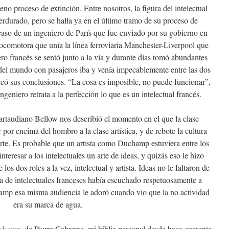
eno proceso de extinción. Entre nosotros, la figura del intelectual
erdurado, pero se halla ya en el último tramo de su proceso de
caso de un ingeniero de París que fue enviado por su gobierno en
locomotora que unía la línea ferroviaria Manchester-Liverpool que
ro francés se sentó junto a la vía y durante días tomó abundantes
l del mundo con pasajeros iba y venía impecablemente entre las dos
icó sus conclusiones. “La cosa es imposible, no puede funcionar”,
ngeniero retrata a la perfección lo que es un intelectual francés.
artaudiano Bellow nos describió el momento en el que la clase
por encima del hombro a la clase artística, y de rebote la cultura
arte. Es probable que un artista como Duchamp estuviera entre los
nteresar a los intelectuales un arte de ideas, y quizás eso le hizo
os dos roles a la vez, intelectual y artista. Ideas no le faltaron de
ia de intelectuales franceses había escuchado respetuosamente a
amp esa misma audiencia le adoró cuando vio que la no actividad
era su marca de agua.
uchamp
, de Pierre Cabanne, mi biblia personal desde hace cuarenta