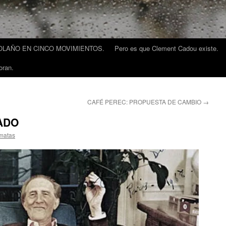
LAÑO EN CINCO MOVIMIENTOS.
Pero es que Clement Cadou existe.
oran.
CAFÉ PEREC: PROPUESTA DE CAMBIO
→
ADO
amatas