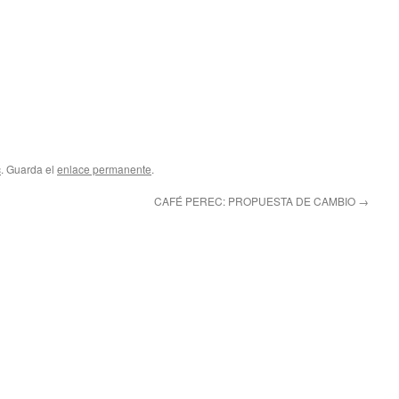
c
. Guarda el
enlace permanente
.
CAFÉ PEREC: PROPUESTA DE CAMBIO
→