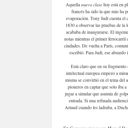
Aquella
nueva clase
hoy está en pl
francés ha sido la que más ha p
evaporación. Tony Judt cuenta el 
1830 a observar las pruebas de la 
acababa de inaugurarse. El ingenie
notas mientras el primer ferrocarri
ciudades. De vuelta a París, comun
escribió. Para Judt, ese absurdo i
Está claro que en su fragmento 
intelectual europea empezó a mirar 
misma se convirtió en el tema del 
pioneros en captar que solo iba a i
jugar a simular que asumía de golpe l
entrada. Si una refinada audienc
Artaud cuando les ladraba, a Duch
En
Conversaciones con Marcel D