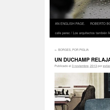
AN ENGLISH PAGE.
ROBERTO BO
cafe perec / Los arquitectos también ll
←
BORGES, POR PIGLIA
UN DUCHAMP RELAJ
Publicado el
3 noviembre, 2013
por
evil