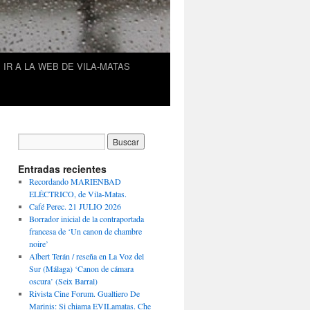
IR A LA WEB DE VILA-MATAS
Entradas recientes
Recordando MARIENBAD
ELÉCTRICO, de Vila-Matas.
Café Perec. 21 JULIO 2026
Borrador inicial de la contraportada
francesa de ‘Un canon de chambre
noire’
Albert Terán / reseña en La Voz del
Sur (Málaga) ‘Canon de cámara
oscura’ (Seix Barral)
Rivista Cine Forum. Gualtiero De
Marinis: Si chiama EVILamatas. Che