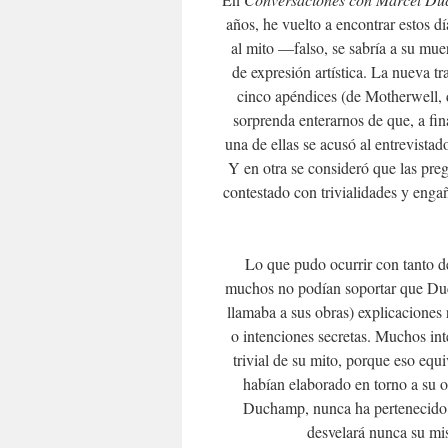
años, he vuelto a encontrar estos d
al mito —falso, se sabría a su mue
de expresión artística. La nueva t
cinco apéndices (de Motherwell, d
sorprenda enterarnos de que, a fina
una de ellas se acusó al entrevista
Y en otra se consideró que las pr
contestado con trivialidades y enga
Lo que pudo ocurrir con tanto de
muchos no podían soportar que Duch
llamaba a sus obras) explicaciones 
o intenciones secretas. Muchos inte
trivial de su mito, porque eso equi
habían elaborado en torno a su o
Duchamp, nunca ha pertenecido a
desvelará nunca su mis