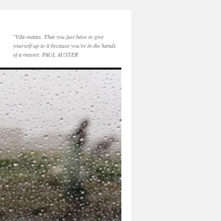
"Vila-matas. That you just have to give
yourself up to it because you’re in the hands
of a master. PAUL AUSTER