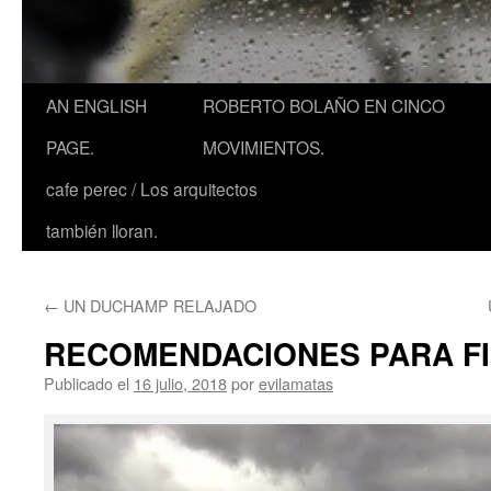
AN ENGLISH
ROBERTO BOLAÑO EN CINCO
PAGE.
MOVIMIENTOS.
cafe perec / Los arquitectos
también lloran.
←
UN DUCHAMP RELAJADO
RECOMENDACIONES PARA FI
Publicado el
16 julio, 2018
por
evilamatas