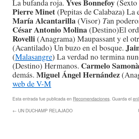
Yves Bonnefoy
La bufanda roja.
(Sexto 
Pierre Minet
(Pepitas de Calabaza) La e
María Alcantarilla
(Visor)
T
an podero
César Antonio Molina
(Destino)El ord
Rovelli
(Anagrama) Maupassant y el ot
Jai
(Acantilado) Un buzo en el bosque.
(
Malasangre
) La verdad no termina nun
Carmelo Samon
(Destino) Hermanos.
Miguel Ángel Hernández
demás.
(Anag
web de V-M
Esta entrada fue publicada en
Recomendaciones
. Guarda el
en
←
UN DUCHAMP RELAJADO