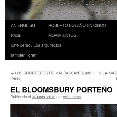
AN ENGLISH
ROBERTO BOLAÑO EN CINCO
PAGE.
MOVIMIENTOS.
cafe perec / Los arquitectos
también lloran.
←
LOS SOMBREROS DE MAUPASSANT [Café
VILA-MAT
Perec]
EL BLOOMSBURY PORTEÑO
Publicado el
26 junio, 2018
por
evilamatas