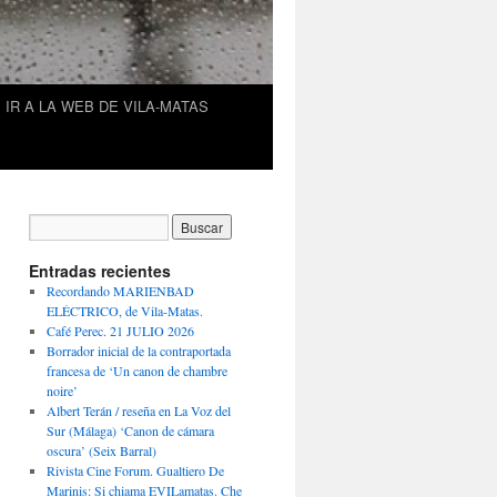
IR A LA WEB DE VILA-MATAS
Entradas recientes
Recordando MARIENBAD
ELÉCTRICO, de Vila-Matas.
Café Perec. 21 JULIO 2026
Borrador inicial de la contraportada
francesa de ‘Un canon de chambre
noire’
Albert Terán / reseña en La Voz del
Sur (Málaga) ‘Canon de cámara
oscura’ (Seix Barral)
Rivista Cine Forum. Gualtiero De
Marinis: Si chiama EVILamatas. Che