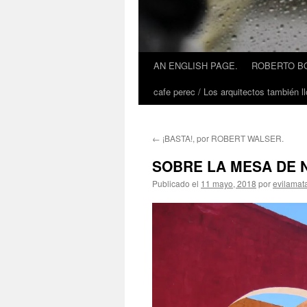
AN ENGLISH PAGE.
ROBERTO BO
cafe perec / Los arquitectos también ll
←
¡BASTA!, por ROBERT WALSER.
SOBRE LA MESA DE 
Publicado el
11 mayo, 2018
por
evilamat