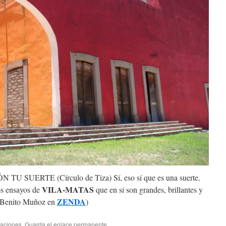
N TU SUERTE (Círculo de Tiza) Sí, eso sí que es una suerte.
VILA-MATAS
os ensayos de
que en sí son grandes, brillantes y
ZENDA
 (Benito Muñoz en
)
aciones
. Guarda el
enlace permanente
.