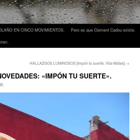
LAÑO EN CINCO MOVIMIENTOS.
Pero es que Clement Cadou existe.
oran.
HALLAZGOS LUMINOSOS [Impón tu suerte. Vila-Matas]
→
NOVEDADES: «IMPÓN TU SUERTE».
as