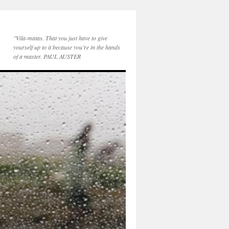
"Vila-matas. That you just have to give
yourself up to it because you’re in the hands
of a master. PAUL AUSTER