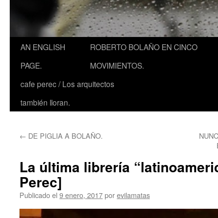
AN ENGLISH
ROBERTO BOLAÑO EN CINCO
PAGE.
MOVIMIENTOS.
cafe perec / Los arquitectos
también lloran.
←
DE PIGLIA A BOLAÑO.
NUNCA
La última librería “latinoamer
Perec]
Publicado el
9 enero, 2017
por
evilamatas