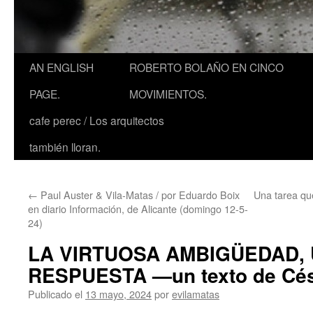
AN ENGLISH
ROBERTO BOLAÑO EN CINCO
PAGE.
MOVIMIENTOS.
cafe perec / Los arquitectos
también lloran.
←
Paul Auster & Vila-Matas / por Eduardo Boix
Una tarea que
en diario Información, de Alicante (domingo 12-5-
24)
LA VIRTUOSA AMBIGÜEDAD,
RESPUESTA —un texto de Cés
Publicado el
13 mayo, 2024
por
evilamatas