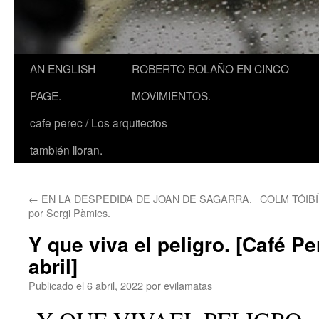
AN ENGLISH
ROBERTO BOLAÑO EN CINCO
PAGE.
MOVIMIENTOS.
cafe perec / Los arquitectos
también lloran.
←
EN LA DESPEDIDA DE JOAN DE SAGARRA.
COLM TÓIBÍN
por Sergi Pàmies.
Y que viva el peligro. [Café Pe
abril]
Publicado el
6 abril, 2022
por
evilamatas