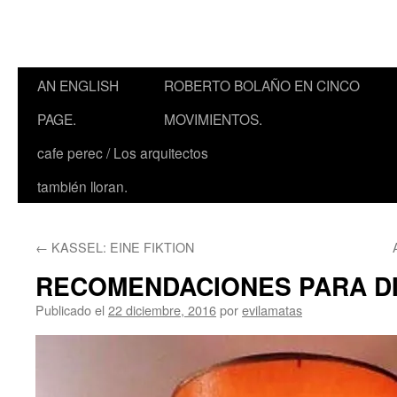
AN ENGLISH
ROBERTO BOLAÑO EN CINCO
PAGE.
MOVIMIENTOS.
cafe perec / Los arquitectos
también lloran.
←
KASSEL: EINE FIKTION
RECOMENDACIONES PARA DI
Publicado el
22 diciembre, 2016
por
evilamatas