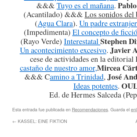
Pablo
&&&
Tuyo es el mañana
.
(Acantilado) &&&
Los sonidos del
(
Agua Clara
).
Un padre extranje
(Impedimenta)
El concepto de fi
Stephen D
(Rayo Verde)
Interestatal
Javier A
Un acontecimiento excesivo
.
cese de actividades en la editorial
Mircea Căr
castaño de nuestro amor,
José And
&&& C
amino a Trinidad
,
OUL
Ideas potentes
.
Ed. de Hermes Salceda (Pepi
Esta entrada fue publicada en
Recomendaciones
. Guarda el
en
←
KASSEL: EINE FIKTION