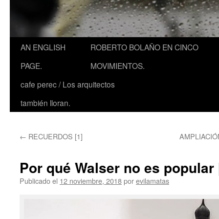
AN ENGLISH
ROBERTO BOLAÑO EN CINCO
PAGE.
MOVIMIENTOS.
cafe perec / Los arquitectos
también lloran.
←
RECUERDOS [1]
AMPLIACIÓ
Por qué Walser no es popular 
Publicado el
12 noviembre, 2018
por
evilamatas