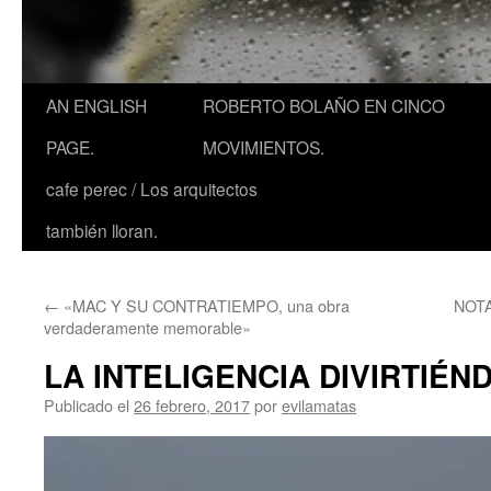
AN ENGLISH
ROBERTO BOLAÑO EN CINCO
PAGE.
MOVIMIENTOS.
cafe perec / Los arquitectos
también lloran.
←
«MAC Y SU CONTRATIEMPO, una obra
NOTA
verdaderamente memorable»
LA INTELIGENCIA DIVIRTIÉN
Publicado el
26 febrero, 2017
por
evilamatas