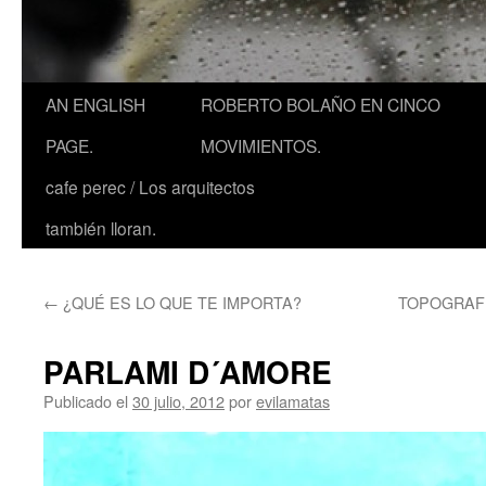
AN ENGLISH
ROBERTO BOLAÑO EN CINCO
PAGE.
MOVIMIENTOS.
cafe perec / Los arquitectos
también lloran.
←
¿QUÉ ES LO QUE TE IMPORTA?
TOPOGRAFÍ
PARLAMI D´AMORE
Publicado el
30 julio, 2012
por
evilamatas