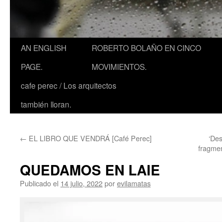
AN ENGLISH
ROBERTO BOLAÑO EN CINCO
PAGE.
MOVIMIENTOS.
cafe perec / Los arquitectos
también lloran.
←
EL LIBRO QUE VENDRÁ [Café Perec]
‘Des
fragmen
QUEDAMOS EN LAIE
Publicado el
14 julio, 2022
por
evilamatas