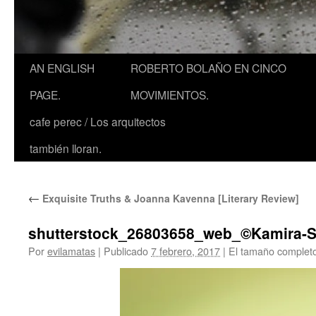
AN ENGLISH
ROBERTO BOLAÑO EN CINCO
PAGE.
MOVIMIENTOS.
cafe perec / Los arquitectos
también lloran.
←
Exquisite Truths & Joanna Kavenna [Literary Review]
shutterstock_26803658_web_©Kamira-S
Por
evilamatas
|
Publicado
7 febrero, 2017
|
El tamaño complet