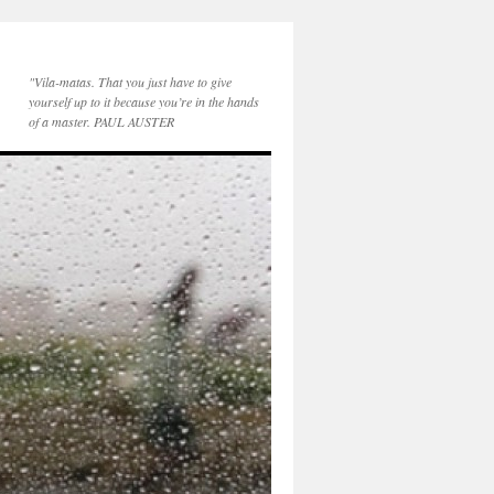
"Vila-matas. That you just have to give
yourself up to it because you’re in the hands
of a master. PAUL AUSTER