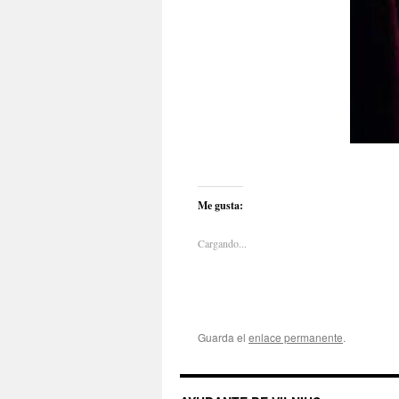
Me gusta:
Cargando...
Guarda el
enlace permanente
.