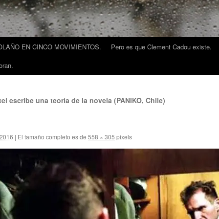
LAÑO EN CINCO MOVIMIENTOS.
Pero es que Clement Cadou existe.
oran.
el escribe una teoría de la novela (PANIKO, Chile)
 2016
|
El tamaño completo es de
558 × 305
pixels