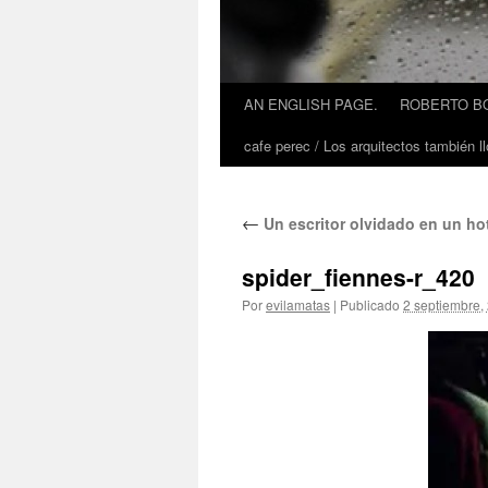
AN ENGLISH PAGE.
ROBERTO BO
cafe perec / Los arquitectos también ll
←
Un escritor olvidado en un hot
spider_fiennes-r_420
Por
evilamatas
|
Publicado
2 septiembre,